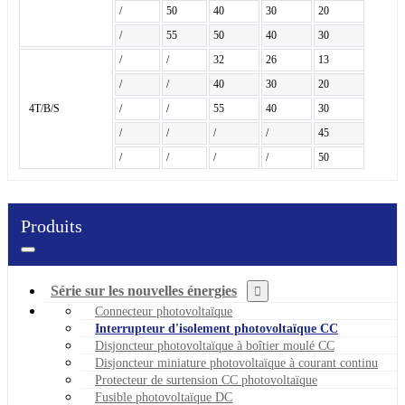
/
50
40
30
20
/
55
50
40
30
/
/
32
26
13
/
/
40
30
20
4T/B/S
/
/
55
40
30
/
/
/
/
45
/
/
/
/
50
Produits
Série sur les nouvelles énergies
Connecteur photovoltaïque
Interrupteur d'isolement photovoltaïque CC
Disjoncteur photovoltaïque à boîtier moulé CC
Disjoncteur miniature photovoltaïque à courant continu
Protecteur de surtension CC photovoltaïque
Fusible photovoltaïque DC