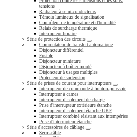
Protection contre les surtensions et les sous-
tensions
Radiateur à semi-conducteurs
Témoin lumineux de signalisation
Contrôleur de température et d'humidité
Relais de surcharge thermique
Interrupteur horaire
Série de protection des circuits
Commutateur de transfert automatique
Disjoncteur différentiel
Fusible
Disjoncteur miniature
Disjoncteur à boîtier moulé
Disjoncteur à usages multiples
Protecteur de surtension
Série de prises de courant pour interrupteurs
Interrupteur de commande à bouton-poussoir
Interrupteur à cames
Interrupteur d'isolement de charge
Prise d'interrupteur extérieure étanche
Interrupteur d'isolement étanche UKF
Interrupteur combiné résistant aux intempéries
Prise d'interrupteur étanche
Série d'accessoires de câblage
Serre-câble