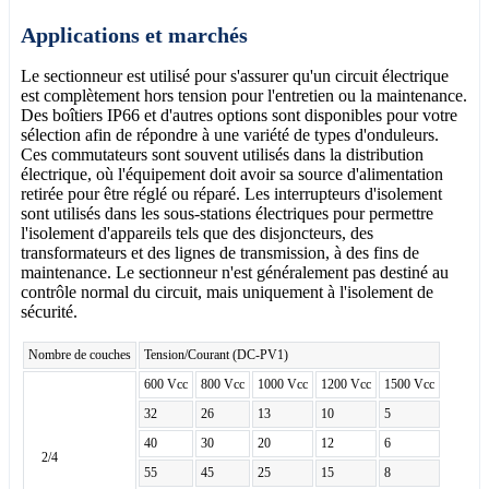
Applications et marchés
Le sectionneur est utilisé pour s'assurer qu'un circuit électrique
est complètement hors tension pour l'entretien ou la maintenance.
Des boîtiers IP66 et d'autres options sont disponibles pour votre
sélection afin de répondre à une variété de types d'onduleurs.
Ces commutateurs sont souvent utilisés dans la distribution
électrique, où l'équipement doit avoir sa source d'alimentation
retirée pour être réglé ou réparé. Les interrupteurs d'isolement
sont utilisés dans les sous-stations électriques pour permettre
l'isolement d'appareils tels que des disjoncteurs, des
transformateurs et des lignes de transmission, à des fins de
maintenance. Le sectionneur n'est généralement pas destiné au
contrôle normal du circuit, mais uniquement à l'isolement de
sécurité.
Nombre de couches
Tension/Courant (DC-PV1)
600 Vcc
800 Vcc
1000 Vcc
1200 Vcc
1500 Vcc
32
26
13
10
5
40
30
20
12
6
2/4
55
45
25
15
8