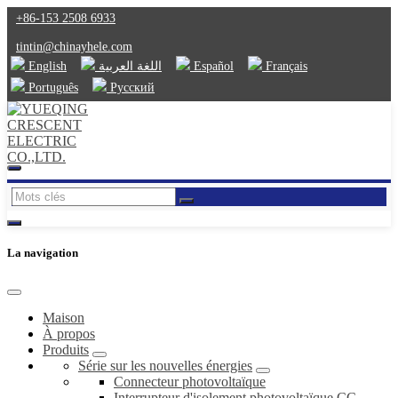
+86-153 2508 6933
tintin@chinayhele.com
English
اللغة العربية
Español
Français
Português
Русский
La navigation
Maison
À propos
Produits
Série sur les nouvelles énergies
Connecteur photovoltaïque
Interrupteur d'isolement photovoltaïque CC