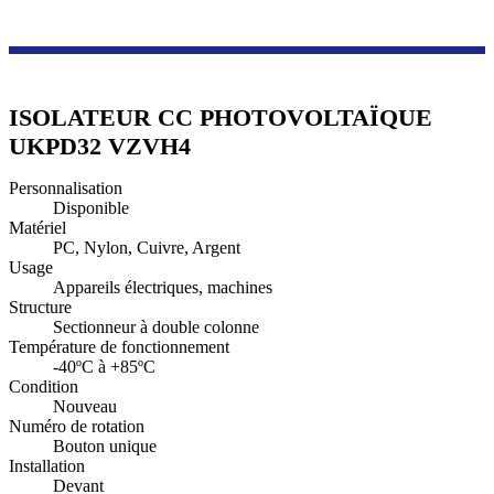
Série sur les nouvelles énergies
Interrupteur d'isolement photovoltaïque CC
ISOLATEUR CC PHOTOVOLTAÏQUE
UKPD32 VZVH4
Personnalisation
Disponible
Matériel
PC, Nylon, Cuivre, Argent
Usage
Appareils électriques, machines
Structure
Sectionneur à double colonne
Température de fonctionnement
-40ºC à +85ºC
Condition
Nouveau
Numéro de rotation
Bouton unique
Installation
Devant